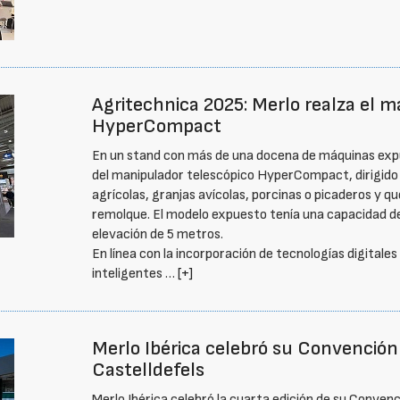
Agritechnica 2025: Merlo realza el m
HyperCompact
En un stand con más de una docena de máquinas expu
del manipulador telescópico HyperCompact, dirigido
agrícolas, granjas avícolas, porcinas o picaderos y 
remolque. El modelo expuesto tenía una capacidad d
elevación de 5 metros.
En línea con la incorporación de tecnologías digital
inteligentes …
[+]
Merlo Ibérica celebró su Convención
Castelldefels
Merlo Ibérica celebró la cuarta edición de su Convenc