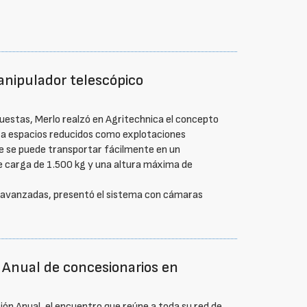
anipulador telescópico
estas, Merlo realzó en Agritechnica el concepto
 a espacios reducidos como explotaciones
que se puede transportar fácilmente en un
e carga de 1.500 kg y una altura máxima de
es avanzadas, presentó el sistema con cámaras
 Anual de concesionarios en
ión Anual, el encuentro que reúne a toda su red de