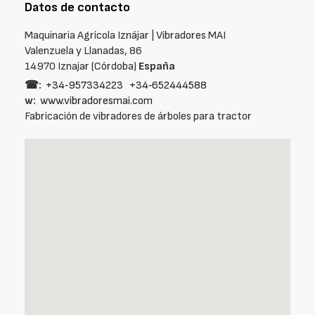
Datos de contacto
Maquinaria Agrícola Iznájar | Vibradores MAI
Valenzuela y Llanadas, 86
14970 Iznajar (Córdoba)
España
☎:
+34‑957334223
+34‑652444588
w:
www.vibradoresmai.com
Fabricación de vibradores de árboles para tractor