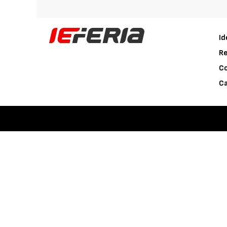
Id
Re
C
Ca