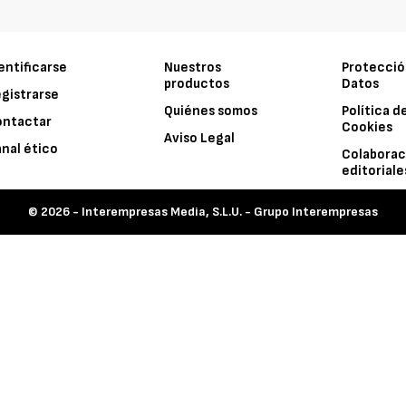
entificarse
Nuestros
Protecció
productos
Datos
gistrarse
Quiénes somos
Política d
ontactar
Cookies
Aviso Legal
nal ético
Colaborac
editoriale
© 2026 -
Interempresas Media, S.L.U. - Grupo Interempresas