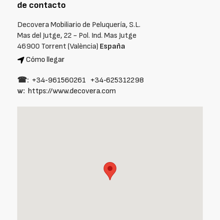
de contacto
Decovera Mobiliario de Peluquería, S.L.
Mas del Jutge, 22 - Pol. Ind. Mas Jutge
46900 Torrent (València)
España
Cómo llegar
☎:
+34‑961560261
+34‑625312298
w:
https://www.decovera.com