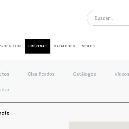
PRODUCTOS
EMPRESAS
CATÁLOGOS
VÍDEOS
ctos
Clasificados
Catálogos
Vídeo
ctar
acto