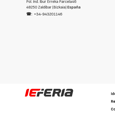
Pol. Ind. Ibur Erreka Parcela46
48250 Zaldíbar (Bizkaia)
España
☎:
+34‑943201146
Id
Re
C