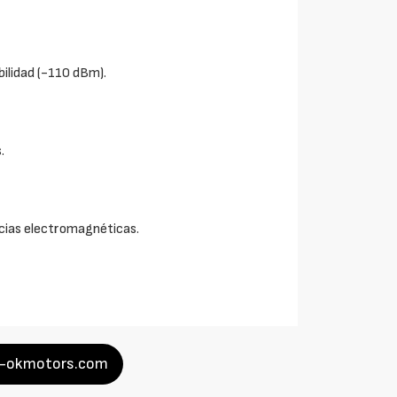
bilidad (-110 dBm).
.
encias electromagnéticas.
a-okmotors.com