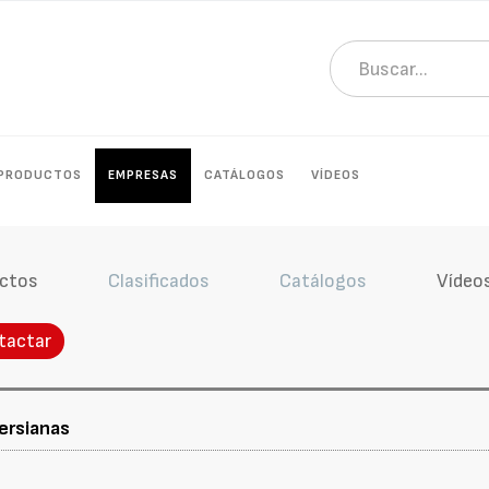
PRODUCTOS
EMPRESAS
CATÁLOGOS
VÍDEOS
ctos
Clasificados
Catálogos
Vídeo
tactar
ersianas