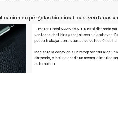
plicación en pérgolas bioclimáticas, ventanas ab
El Motor Lineal AM36 de A-OK está diseñado para
ventanas abatibles y tragaluces o claraboyas. Es
puede trabajar con sistemas de detección de h
Mediante la conexión a un receptor mural de 24
distancia, e incluso añadir un sensor climático sen
automática.
Tensión de seguridad 24V DC.
Con protección de sobrecarga y cortocircuito.
Fuerza de empuje y tracción de 800 Nm.
Detección de obstáculos.