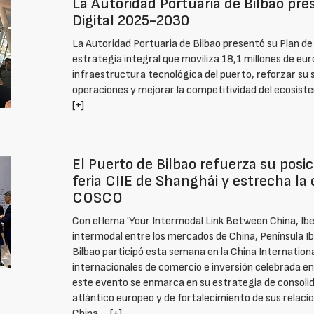
La Autoridad Portuaria de Bilbao pr
Digital 2025-2030
La Autoridad Portuaria de Bilbao presentó su Plan d
estrategia integral que moviliza 18,1 millones de e
infraestructura tecnológica del puerto, reforzar su s
operaciones y mejorar la competitividad del ecosiste
[+]
El Puerto de Bilbao refuerza su posi
feria CIIE de Shanghái y estrecha la
COSCO
Con el lema 'Your Intermodal Link Between China, Ibe
intermodal entre los mercados de China, Península Ibé
Bilbao participó esta semana en la China International
internacionales de comercio e inversión celebrada en
este evento se enmarca en su estrategia de consolid
atlántico europeo y de fortalecimiento de sus relac
China …
[+]