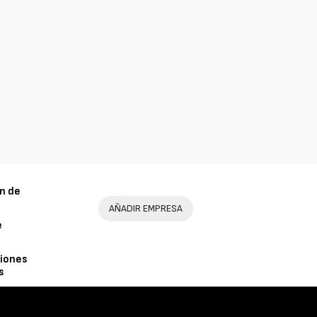
n de
AÑADIR EMPRESA
e
iones
s