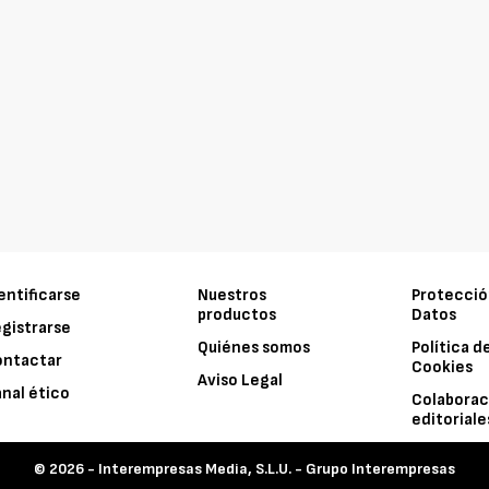
entificarse
Nuestros
Protecció
productos
Datos
gistrarse
Quiénes somos
Política d
ontactar
Cookies
Aviso Legal
nal ético
Colaborac
editoriale
© 2026 -
Interempresas Media, S.L.U. - Grupo Interempresas