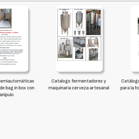
semiautomáticas
Catalogo fermentadores y
Catálogo
de bag in box con
maquinaria cerveza artesanal
para la h
nípulo