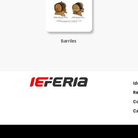
Barriles
Id
Re
C
Ca