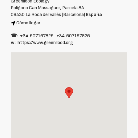
Greenllood Ecology
Polígono Can Massaguer, Parcela 8A
08430 La Roca del Vallès (Barcelona)
España
Cómo llegar
☎:
+34‑607167826
+34‑607167826
w:
https://www.greenllood.org