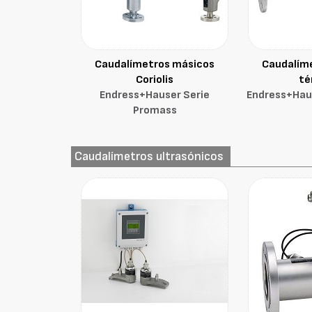
Caudalímetros másicos
Caudalím
Coriolis
té
Endress+Hauser Serie
Endress+Hau
Promass
Caudalímetros ultrasónicos