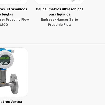
os ultrasónicos
Caudalímetros ultrasónicos
a biogás
para líquidos
er Prosonic Flow
Endress+Hauser Serie
B200
Prosonic Flow
etros Vortex