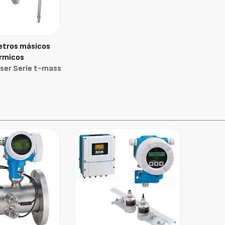
etros másicos
rmicos
ser Serie t-mass