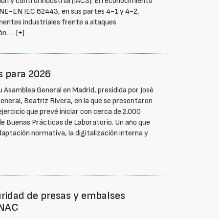
n y control industrial (IACS). El reconocimiento
 UNE-EN IEC 62443, en sus partes 4-1 y 4-2,
nentes industriales frente a ataques
ión. …
[+]
s para 2026
u Asamblea General en Madrid, presidida por José
general, Beatriz Rivera, en la que se presentaron
ejercicio que prevé iniciar con cerca de 2.000
de Buenas Prácticas de Laboratorio. Un año que
aptación normativa, la digitalización interna y
ridad de presas y embalses
ENAC