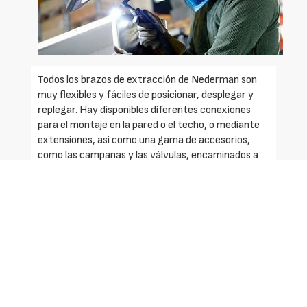
Todos los brazos de extracción de Nederman son
muy flexibles y fáciles de posicionar, desplegar y
replegar. Hay disponibles diferentes conexiones
para el montaje en la pared o el techo, o mediante
extensiones, así como una gama de accesorios,
como las campanas y las válvulas, encaminados a
mejorar la eficiencia. Los brazos se conectan a un
sistema de vacío y filtro que elimina los
contaminantes del aire extraído, para que se pueda
reintroducir en la atmósfera o reciclar sin efectos
negativos.
Ventajas:
- Se pueden montar en el banco de trabajo o en el
techo y también se pueden integrar en un sistema