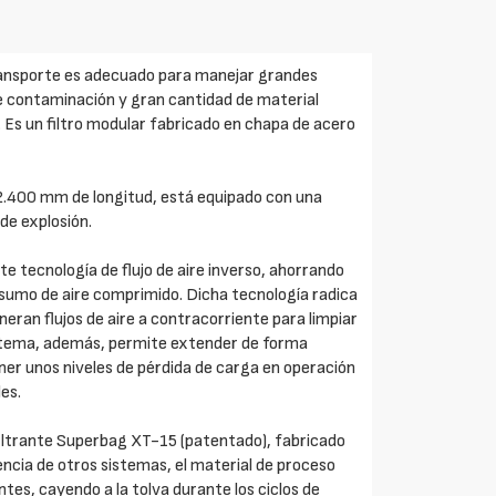
ansporte es adecuado para manejar grandes
de contaminación y gran cantidad de material
 Es un filtro modular fabricado en chapa de acero
 2.400 mm de longitud, está equipado con una
de explosión.
ente tecnología de flujo de aire inverso, ahorrando
nsumo de aire comprimido. Dicha tecnología radica
eran flujos de aire a contracorriente para limpiar
 sistema, además, permite extender de forma
tener unos niveles de pérdida de carga en operación
es.
l filtrante Superbag XT-15 (patentado), fabricado
rencia de otros sistemas, el material de proceso
ntes, cayendo a la tolva durante los ciclos de