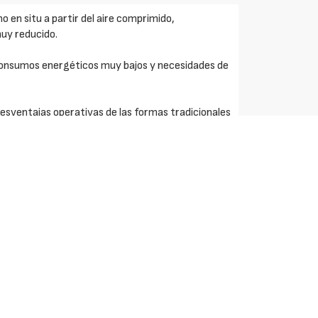
 en situ a partir del aire comprimido,
uy reducido.
onsumos energéticos muy bajos y necesidades de
esventajas operativas de las formas tradicionales
iogénicos).
to y de botellas llenas antes del taponado
 vacía por una atmósfera de gas inerte (nitrógeno).
lidad del vino debida al oxígeno del aire:
 aroma, oxidación SO2 libre, envejecimiento
 llenado de los depósitos de almacenamiento de
 en los mismos mediante purga con nitrógeno gas.