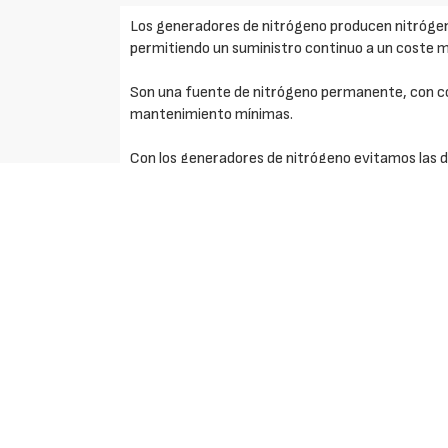
Los generadores de nitrógeno producen nitrógeno
permitiendo un suministro continuo a un coste m
Son una fuente de nitrógeno permanente, con c
mantenimiento mínimas.
Con los generadores de nitrógeno evitamos las d
de suministro de nitrógeno (botellas o tanques cr
Aplicaciones:
Inertización: el sistema de inertización de depósi
consiste en sustituir el aire que rellena la parte
Con este procedimiento, evitamos la pérdida de ca
enranciamiento, cambios de colores, pérdidas de
prematuro, etc.
Purga de depósitos de almacenamiento: previo al
vino, es necesario eliminar el oxigeno presente