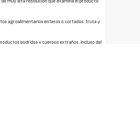
 de muy alta resolución que examina el producto
ctos agroalimentarios enteros o cortados: fruta y
productos podridos y cuerpos extraños, incluso del
, cuya función es estabilizarlo para que no ruede.
e expulsión para evitar que las salpicaduras del
 del tiempo.
por aire mediante 176 válvulas de expulsión de
el modo 3Way, puede tener dos sistemas de
les de los defectos considerados productos de