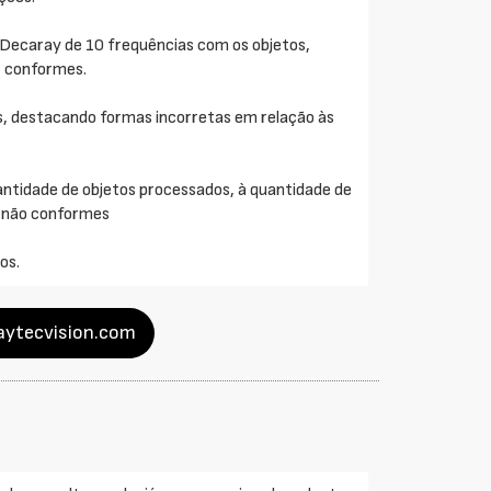
o Decaray de 10 frequências com os objetos,
s conformes.
s, destacando formas incorretas em relação às
uantidade de objetos processados, à quantidade de
s não conformes
os.
raytecvision.com