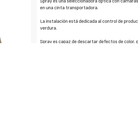
Spray es una seleccionadora óptica con cámaras
en una cinta transportadora.
La instalación está dedicada al control de produ
verdura.
Spray es capaz de descartar defectos de color, 
mismo color que el producto bueno.
El producto se alimenta en la cinta de inspección
La zona de visión está bien separada de la zona d
producto puedan afectar a la selección a lo largo
Spray está equipada con un sistema de descarte 
control eléctrico.
Puede tener un solo sistema de expulsión o, en 
descarte que diferencian los defectos inutilizab
segunda calidad.