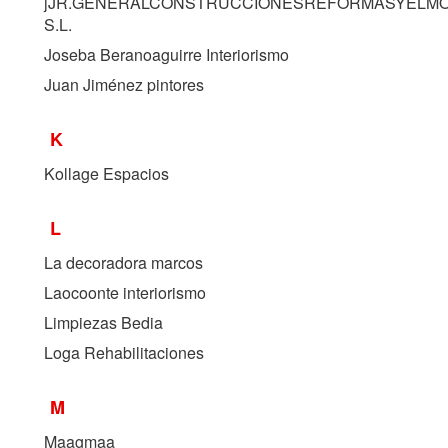
jJR.GENERALCONSTRUCCIONESREFORMASYELM
S.L.
Joseba Beranoaguirre Interiorismo
Juan Jiménez pintores
K
Kollage Espacios
L
La decoradora marcos
Laocoonte interiorismo
Limpiezas Bedia
Loga Rehabilitaciones
M
Maagmaa