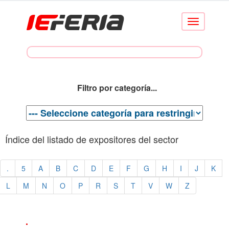
Conmutar
navegación
Filtro por categoría...
Índice del listado de expositores del sector
.
5
A
B
C
D
E
F
G
H
I
J
K
L
M
N
O
P
R
S
T
V
W
Z
.