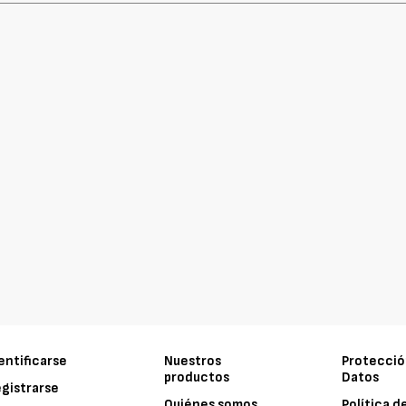
entificarse
Nuestros
Protecció
productos
Datos
gistrarse
Quiénes somos
Política d