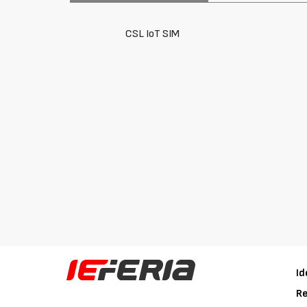
CSL IoT SIM
Id
Re