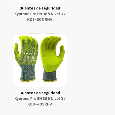
Guantes de seguridad
Kyorene Pro EN 388 Nivel C /
K03-303 RHV
Guantes de seguridad
Kyorene Pro EN 388 Nivel D /
K03-403RHV