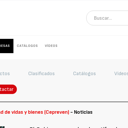
RESAS
CATÁLOGOS
VÍDEOS
ctos
Clasificados
Catálogos
Vídeo
tactar
ad de vidas y bienes (Cepreven)
- Noticias