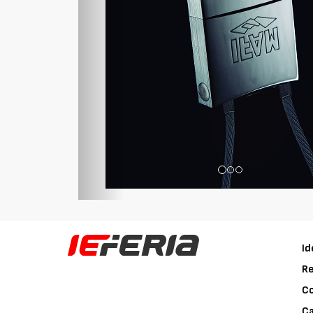
Id
Re
C
Ca