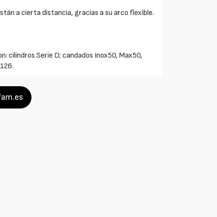
án a cierta distancia, gracias a su arco flexible.
con: cilindros Serie D; candados Inox50, Max50,
S126.
ifam.es