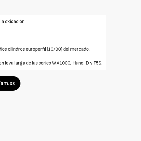
la oxidación.
.
ios cilindros europerfil (10/30) del mercado.
en leva larga de las series WX1000, Huno, D y F5S.
ifam.es