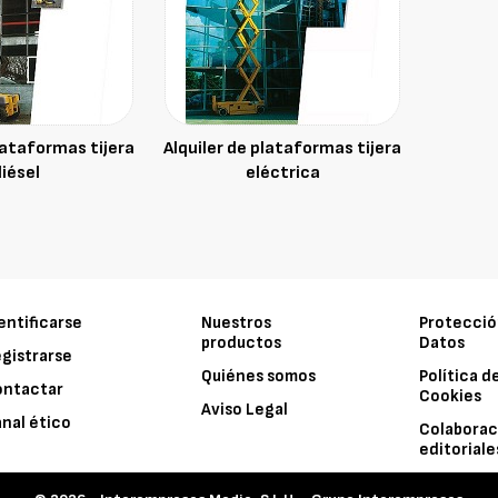
lataformas tijera
Alquiler de plataformas tijera
iésel
eléctrica
entificarse
Nuestros
Protecció
productos
Datos
gistrarse
Quiénes somos
Política d
ontactar
Cookies
Aviso Legal
nal ético
Colaborac
editoriale