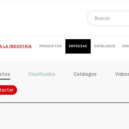
A LA INDUSTRIA
PRODUCTOS
EMPRESAS
CATÁLOGOS
VÍD
ctos
Clasificados
Catálogos
Vídeo
tactar
o