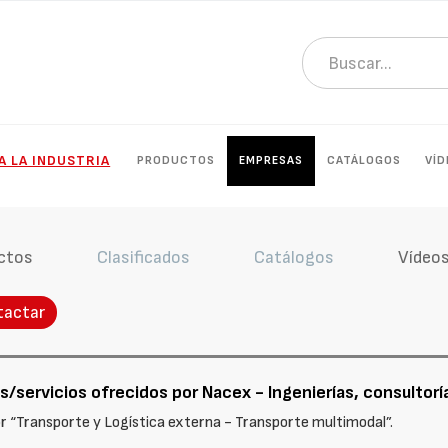
A LA INDUSTRIA
PRODUCTOS
EMPRESAS
CATÁLOGOS
VÍD
ctos
Clasificados
Catálogos
Vídeo
tactar
/servicios ofrecidos por Nacex - Ingenierías, consultorías
or “Transporte y Logística externa - Transporte multimodal”.