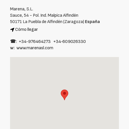
Marena, S.L.
Sauce, 54 - Pol. Ind. Malpica Alfindén
50171 La Puebla de Alfindén (Zaragoza)
España
Cómo llegar
☎:
+34‑976464273
+34‑609026330
w:
www.marenasl.com