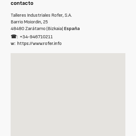
contacto
Talleres Industriales Rofer, S.A.
Barrio Moiordin, 25
48480 Zarátamo (Bizkaia)
España
☎:
+34‑946710211
w:
https://www.rofer.info