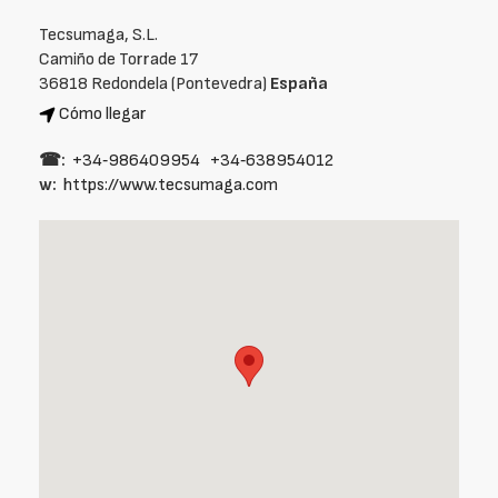
Tecsumaga, S.L.
Camiño de Torrade 17
36818 Redondela (Pontevedra)
España
Cómo llegar
☎:
+34‑986409954
+34‑638954012
w:
https://www.tecsumaga.com