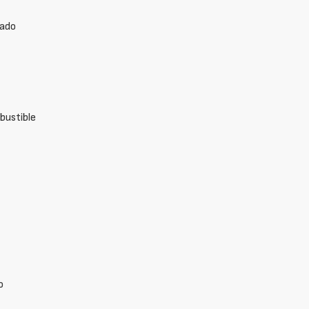
nado
bustible
o