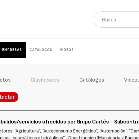
EMPRESAS
CATÁLOGOS
VÍDEOS
ctos
Clasificados
Catálogos
Vídeo
tactar
ibuidos/servicios ofrecidos por Grupo Cartés - Subcontra
ctores: “Agricultura”, “Autoconsumo Energético”, “Automoción”, “Cami
os, neumáticos e hidráulicos”, “Construcción (Maquinaria y Equipos)”