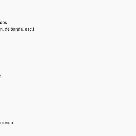
odos
n, de banda, etc.)
e
ontinuo