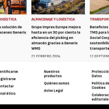
LOGÍSTICA
ALMACENAJE Y LOGÍSTICA
TRANSPOR
u solución de
Grupo Imprex Europe mejora
Beneficios
acenes Generix
hasta en un 30 por ciento la
TMS para l
eficiencia del picking en
Social Corp
almacén gracias a Generix
sostenibili
WMS
transport
21 FEBRERO, 2024
11 SEPTIEM
entificarse
Nuestros
Protecció
productos
Datos
gistrarse
Quiénes somos
Política d
ontactar
Cookies
Aviso Legal
nal ético
Colaborac
editoriale