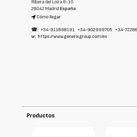
Ribera del Loira 8-10
28042 Madrid
España
Cómo llegar
☎:
+34‑911898191
+34‑902999705
+34‑7228
w:
https://www.generixgroup.com/es
Productos