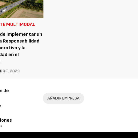
TE MULTIMODAL
 de implementar un
a Responsabilidad
orativa y la
dad en el
e
BRE, 2023
n de
AÑADIR EMPRESA
e
iones
s