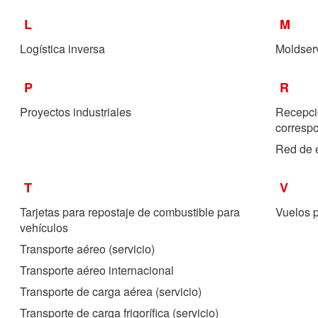
L
M
Logística inversa
Moldserv
P
R
Proyectos industriales
Recepció
corresp
Red de e
T
V
Tarjetas para repostaje de combustible para
Vuelos p
vehículos
Transporte aéreo (servicio)
Transporte aéreo internacional
Transporte de carga aérea (servicio)
Transporte de carga frigorífica (servicio)