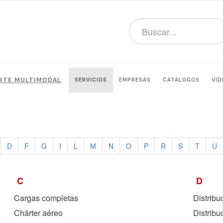
ORTE MULTIMODAL
SERVICIOS
EMPRESAS
CATÁLOGOS
VÍD
D
F
G
I
L
M
N
O
P
R
S
T
U
C
D
Cargas completas
Distribu
Chárter aéreo
Distribu