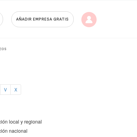
AÑADIR EMPRESA GRATIS
EOS
V
X
ción local y regional
ción nacional