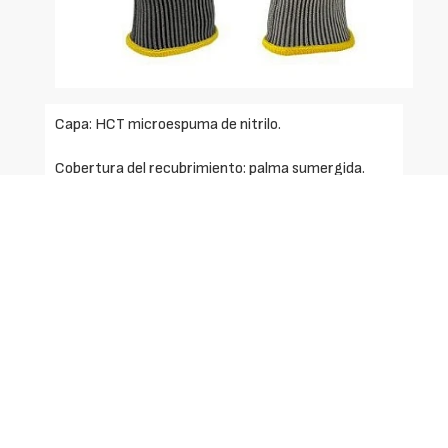
Capa: HCT microespuma de nitrilo.
Cobertura del recubrimiento: palma sumergida.
Color(revestimiento / revestimiento): gris/negro.
Liner: nylon, fibras de grafeno.
Calibre:15.
Tamaños: 6,7,8,9,10,11.
Entrepierna del pulgar reforzada: no.
Pantalla táctil: no.