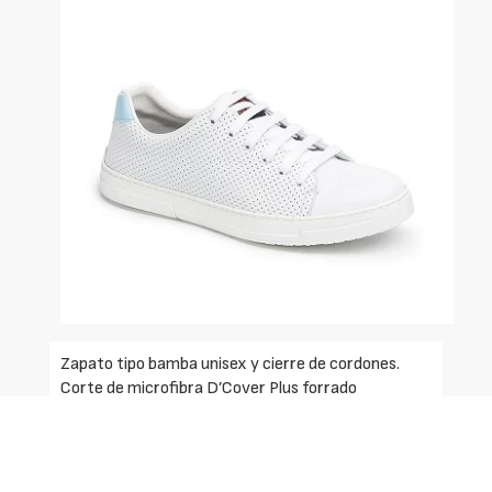
Zapato tipo bamba unisex y cierre de cordones.
Corte de microfibra D’Cover Plus forrado
interiormente con microfibra técnica D’Dry,
acolchado en el tobillo para evitar rozaduras.
Horma recta de puntera redondeada.