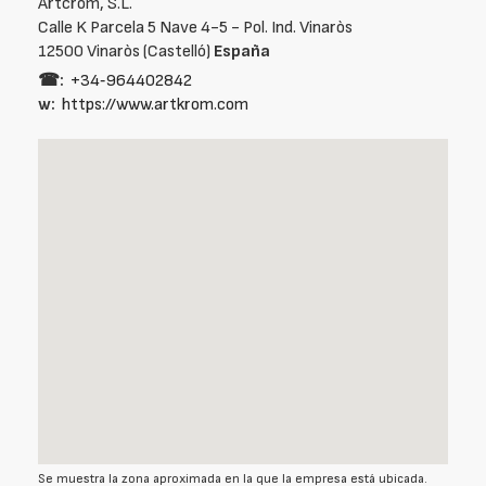
Artcrom, S.L.
Calle K Parcela 5 Nave 4-5 - Pol. Ind. Vinaròs
12500 Vinaròs (Castelló)
España
☎:
+34‑964402842
w:
https://www.artkrom.com
Se muestra la zona aproximada en la que la empresa está ubicada.