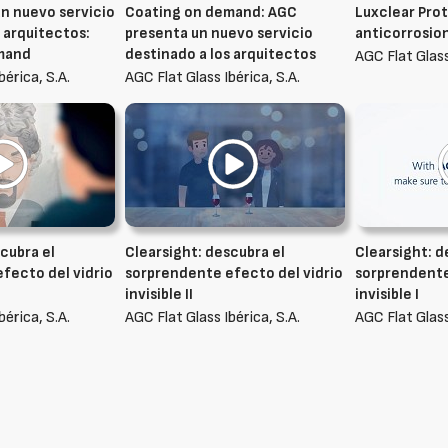
n nuevo servicio
Coating on demand: AGC
Luxclear Prot
 arquitectos:
presenta un nuevo servicio
anticorrosio
mand
destinado a los arquitectos
AGC Flat Glass
bérica, S.A.
AGC Flat Glass Ibérica, S.A.
cubra el
Clearsight: descubra el
Clearsight: d
fecto del vidrio
sorprendente efecto del vidrio
sorprendente
invisible II
invisible I
bérica, S.A.
AGC Flat Glass Ibérica, S.A.
AGC Flat Glass