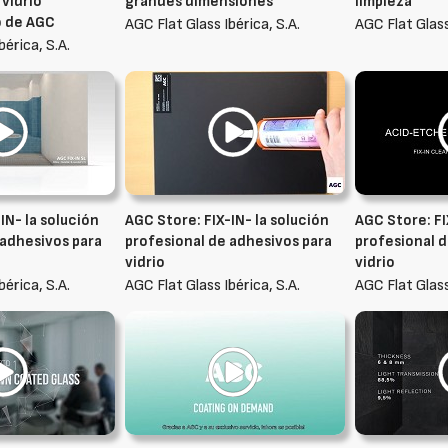
 vidrio
grandes dimensiones
limpieza
o de AGC
AGC Flat Glass Ibérica, S.A.
AGC Flat Glass
bérica, S.A.
IN- la solución
AGC Store: FIX-IN- la solución
AGC Store: FI
 adhesivos para
profesional de adhesivos para
profesional d
vidrio
vidrio
bérica, S.A.
AGC Flat Glass Ibérica, S.A.
AGC Flat Glass