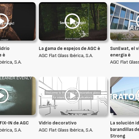
idrio
La gama de espejos de AGC è
SunEwat, el 
e è
energía è
AGC Flat Glass Ibérica, S.A.
bérica, S.A.
AGC Flat Glass
 FIX-IN de AGC
Vidrio decorativo
La solución id
barandillas d
bérica, S.A.
AGC Flat Glass Ibérica, S.A.
Strong