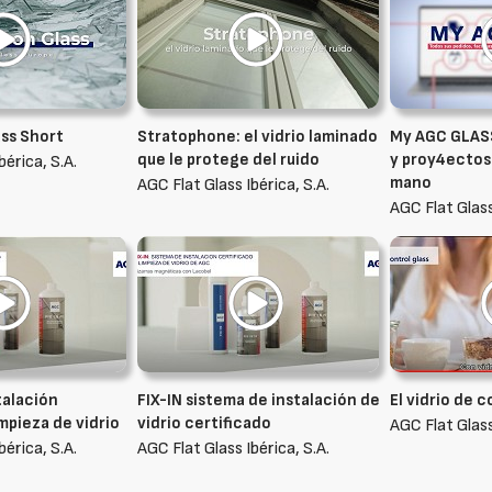
ss Short
Stratophone: el vidrio laminado
My AGC GLASS
que le protege del ruido
y proy4ectos 
bérica, S.A.
mano
AGC Flat Glass Ibérica, S.A.
AGC Flat Glass
talación
FIX-IN sistema de instalación de
El vidrio de c
impieza de vidrio
vidrio certificado
AGC Flat Glass
bérica, S.A.
AGC Flat Glass Ibérica, S.A.