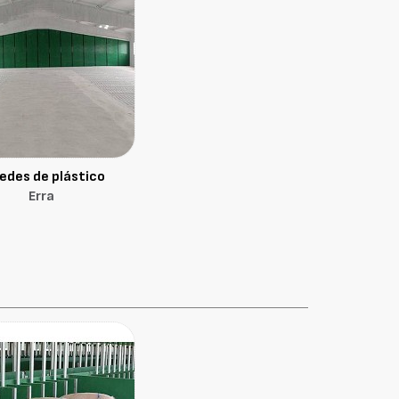
edes de plástico
Erra