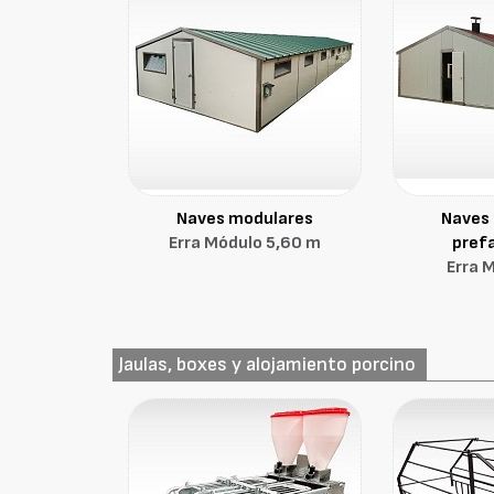
Naves modulares
Naves
Erra Módulo 5,60 m
pref
Erra 
Jaulas, boxes y alojamiento porcino