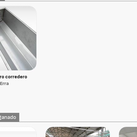
o corredero
Erra
 ganado