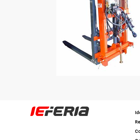
Id
Re
C