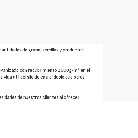
antidades de grano, semillas y productos
alvanizado con recubrimiento Z600g/m² en el
vida útil del silo de casi el doble que otros
sidades de nuestros clientes al ofrecer
corde a diferentes normativas como ANSI – ASAE EP
o en cualquier norma requerida.