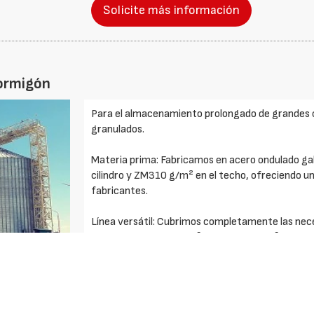
Solicite más información
hormigón
Para el almacenamiento prolongado de grandes c
granulados.
Materia prima: Fabricamos en acero ondulado g
cilindro y ZM310 g/m² en el techo, ofreciendo una 
fabricantes.
Línea versátil: Cubrimos completamente las nece
capacidades desde 5 m³ hasta 25.000 m³.
Cálculo de estructura: El cálculo de silos es a
433 2033, Eurocódigo Eurocode EN – 1991 – 4, 