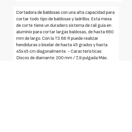
Cortadora de baldosas
con una alta capacidad para
cortar todo tipo de baldosas y ladrillos. Esta mesa
de corte tiene un duradero sistema de raíl guía en
aluminio para cortar largas baldosas, de hasta 660
mm de largo. Con la TS 66 R puede realizar
hendiduras o biselar de hasta 45 grados y hasta
45x45 cm diagonalmente. - Características:
Discos de diamante: 200 mm / 7,9 pulgada Máx.
profundidad de corte: 40 mm / 1,6 pulgada Máx.
longitud de corte: 660 mm / 26 pulgada
Solicite más información
Identificarse