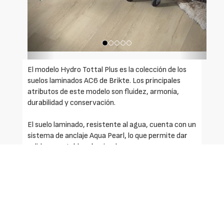
El modelo Hydro Tottal Plus es la colección de los
suelos laminados AC6 de Brikte. Los principales
atributos de este modelo son fluidez, armonía,
durabilidad y conservación.
El suelo laminado, resistente al agua, cuenta con un
sistema de anclaje Aqua Pearl, lo que permite dar
solidez a su tablero haciendo que no sean
necesarias juntas hasta una superficia de 12 x 10
m2.
La colección dispone de seis decorados distintos
hechos con madera de roble de alta calidad y con
una gran resistencia. Además, tienen una gran
resistencia a la abrasión y presentan propiedades