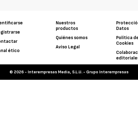
entificarse
Nuestros
Protecció
productos
Datos
gistrarse
Quiénes somos
Política d
ontactar
Cookies
Aviso Legal
nal ético
Colaborac
editoriale
© 2026 -
Interempresas Media, S.L.U. - Grupo Interempresas