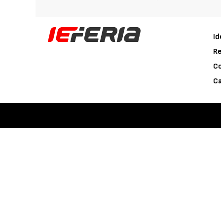
Id
Re
C
Ca