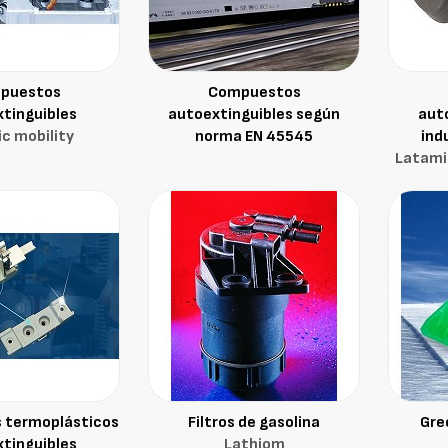
puestos
Compuestos
tinguibles
autoextinguibles según
auto
ic mobility
norma EN 45545
ind
Latami
 termoplásticos
Filtros de gasolina
Gre
tinguibles
Lathiom