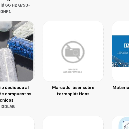
id 66 H2 G/50-
V0HF1
io dedicado al
Marcado láser sobre
Materia
 de compuestos
termoplásticos
cnicos
TI3DLAB