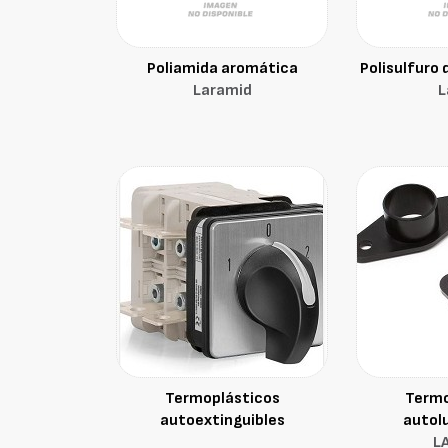
Poliamida aromática
Polisulfuro 
Laramid
L
Termoplásticos
Termo
autoextinguibles
autol
L