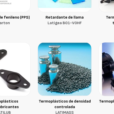
de fenileno (PPS)
Retardante de llama
Term
arton
Latigea B01-V0HF
plásticos
Termoplásticos de densidad
Termopl
ubricantes
controlada
ATILUB
LATIMASS