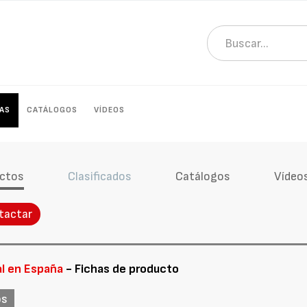
AS
CATÁLOGOS
VÍDEOS
ctos
Clasificados
Catálogos
Vídeo
tactar
al en España
- Fichas de producto
os