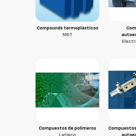
Compounds termoplásticos
Com
MDT
autoex
Electr
Compuestos de polímeros
Compuestos
Latieco
autoex