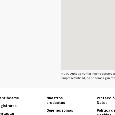
NOTA: Aunque hemos hecho esfuerzos r
empresa/entidad, no podemos garantiz
entificarse
Nuestros
Protecció
productos
Datos
gistrarse
Quiénes somos
Política d
ontactar