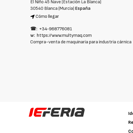
El Niño 45 Nave (Estación La Blanca)
30540 Blanca (Murcia)
España
Cómo llegar
☎:
+34‑968776081
w:
https://www.multymaq.com
Compra-venta de maquinaria para industria cárnica
Id
Re
C