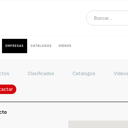
EMPRESAS
CATÁLOGOS
VÍDEOS
ctos
Clasificados
Catálogos
Vídeo
tactar
cto