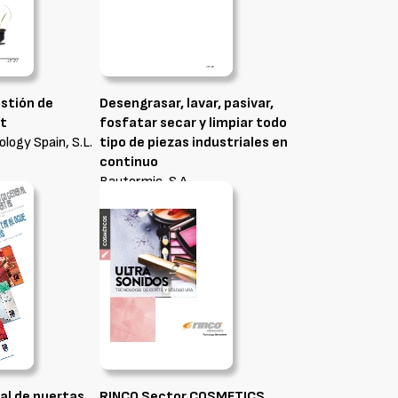
stión de
Desengrasar, lavar, pasivar,
t
fosfatar secar y limpiar todo
ogy Spain, S.L.
tipo de piezas industriales en
continuo
Bautermic, S.A.
al de puertas
RINCO Sector COSMETICS