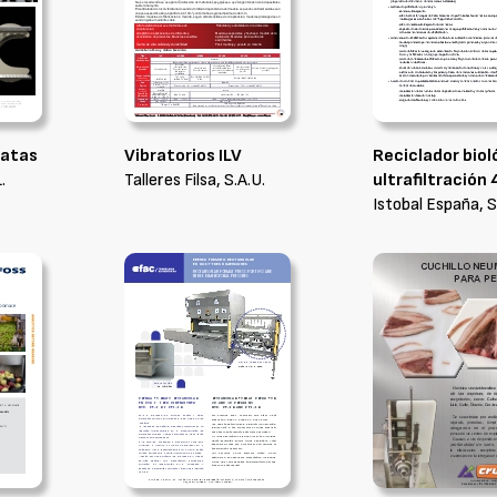
patas
Vibratorios ILV
Reciclador biol
.
Talleres Filsa, S.A.U.
ultrafiltración
Istobal España, S