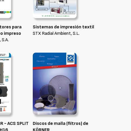
tores para
Sistemas de impresión textil
to impreso
STX Radial Ambient, S.L.
 S.A.
R - ACS SPLIT
Discos de malla (filtros) de
-H16
KÖRNER