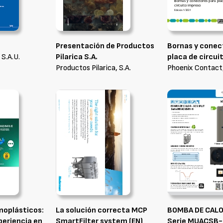
Presentación de Productos
Bornas y conec
 S.A.U.
Pilarica S.A.
placa de circui
Productos Pilarica, S.A.
Phoenix Contact,
moplásticos:
La solución correcta MCP
BOMBA DE CALO
periencia en
SmartFilter system (EN)
Serie MUACSB