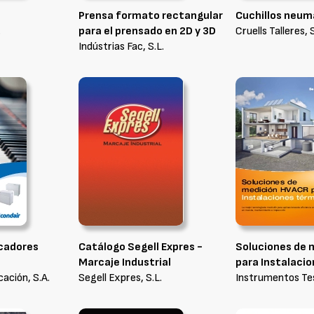
Prensa formato rectangular
Cuchillos neum
.
para el prensado en 2D y 3D
Cruells Talleres, S
Indústrias Fac, S.L.
icadores
Catálogo Segell Expres -
Soluciones de 
Marcaje Industrial
para Instalaci
ación, S.A.
Segell Expres, S.L.
Instrumentos Tes