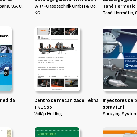
paña, S.A.U.
Witt-Gasetechnik GmbH & Co.
Tané Hermetic
KG
Tané Hermètic, S
 medida
Centro de mecanizado Tekna
Inyectores de p
TKE 955
spray (En)
Voilàp Holding
Spraying Systems