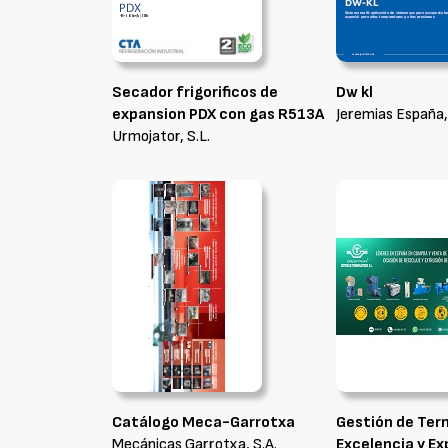
Secador frigorificos de
Dw kl
expansion PDX con gas R513A
Jeremias España,
Urmojator, S.L.
Catálogo Meca-Garrotxa
Gestión de Ter
Mecánicas Garrotxa, S.A.
Excelencia y Ex