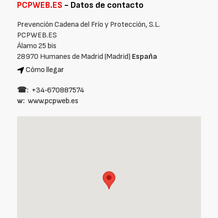
PCPWEB.ES
- Datos de contacto
Prevención Cadena del Frío y Protección, S.L.
PCPWEB.ES
Álamo 25 bis
28970 Humanes de Madrid (Madrid)
España
Cómo llegar
☎:
+34‑670887574
w:
www.pcpweb.es