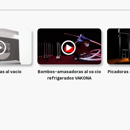
s al vacío
Bombos-amasadoras al va cío
Picadoras
refrigerados VAKONA