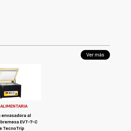
Ver más
 ALIMENTARIA
 envasadora al
sobremesa EVT-7-C
e TecnoTrip