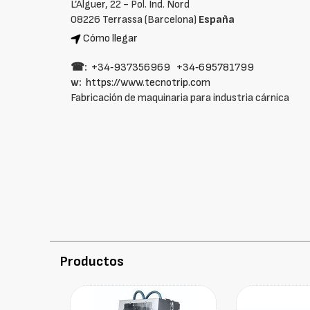
L’Alguer, 22 - Pol. Ind. Nord
08226 Terrassa (Barcelona)
España
Cómo llegar
☎:
+34‑937356969
+34‑695781799
w:
https://www.tecnotrip.com
Fabricación de maquinaria para industria cárnica
Productos