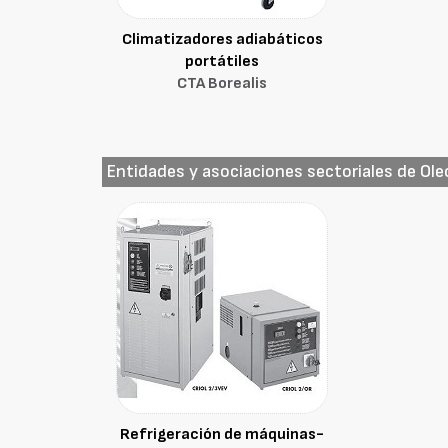
Climatizadores adiabáticos
portátiles
CTA Borealis
Entidades y asociaciones sectoriales de Ole
Refrigeración de máquinas-