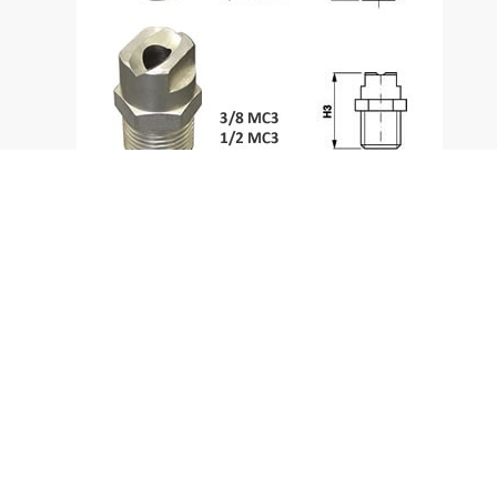
La pulverización de chorro plano se obtiene gracias
a un orificio elíptico o una superficie de deflexión del
chorro. Este tipo de pulverización permite una
buena uniformidad de la distribución sobre toda la
sección del chorro.
Materiales: Latón, acero inox 303.
Bajo pedido Inox 316, PVC y otros.
Rosca: Gas (BSPT). Macho.