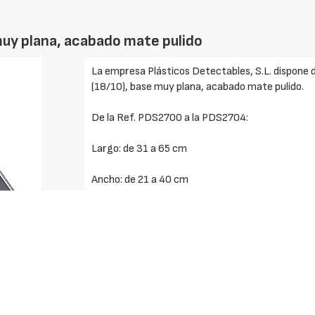
muy plana, acabado mate pulido
La empresa Plásticos Detectables, S.L. dispone 
(18/10), base muy plana, acabado mate pulido.
De la Ref. PDS2700 a la PDS2704:
Largo: de 31 a 65 cm
Ancho: de 21 a 40 cm
Peso: de 702 gr. a 2.485 gr.
Altura: de 6,5 cm a 5 cm
Capacidad: de 3 l. a 11 l.