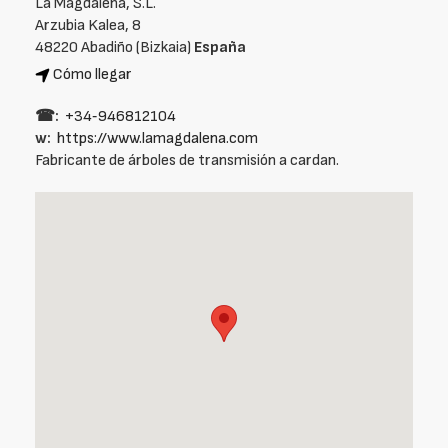
La Magdalena, S.L.
Arzubia Kalea, 8
48220 Abadiño (Bizkaia)
España
Cómo llegar
☎:
+34‑946812104
w:
https://www.lamagdalena.com
Fabricante de árboles de transmisión a cardan.