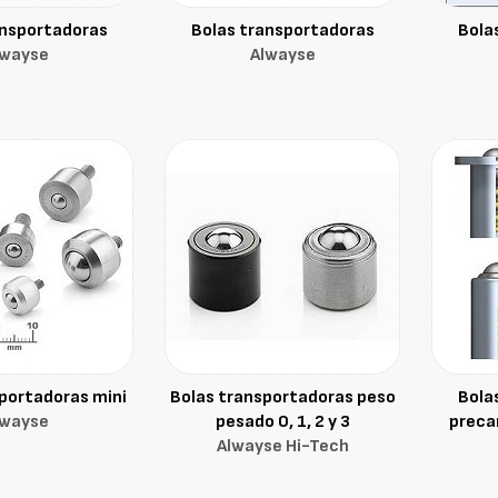
ansportadoras
Bolas transportadoras
Bola
lwayse
Alwayse
portadoras mini
Bolas transportadoras peso
Bola
lwayse
pesado 0, 1, 2 y 3
preca
Alwayse Hi-Tech