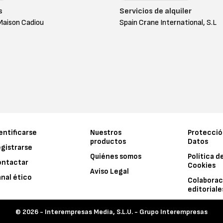
s
Servicios de alquiler
aison Cadiou
Spain Crane International, S.L
entificarse
Nuestros
Protecció
productos
Datos
gistrarse
Quiénes somos
Política d
ontactar
Cookies
Aviso Legal
nal ético
Colaborac
editoriale
© 2026 -
Interempresas Media, S.L.U. - Grupo Interempresas