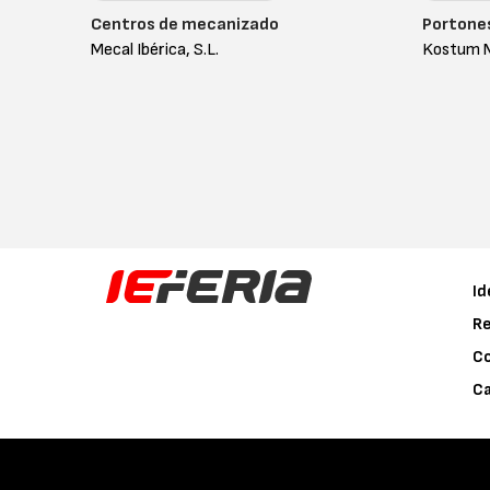
Centros de mecanizado
Portone
Mecal Ibérica, S.L.
Kostum M
Id
Re
C
Ca