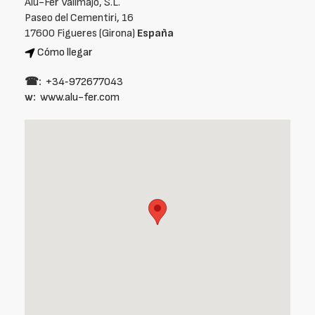
Alu-Fer Vallmajó, S.L.
Paseo del Cementiri, 16
17600 Figueres (Girona)
España
Cómo llegar
☎:
+34‑972677043
w:
www.alu-fer.com